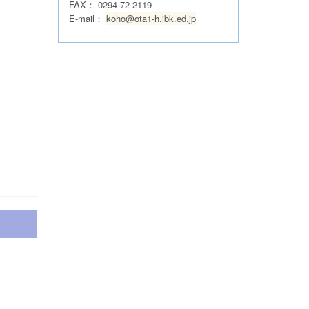
FAX：
0294-72-2119
E-mail：
koho@ota1-h.ibk.ed.jp