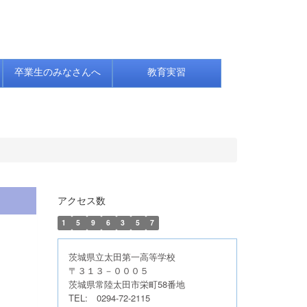
卒業生のみなさんへ
教育実習
アクセス数
1
5
9
6
3
5
7
茨城県立太田第一高等学校
〒３１３－０００５
茨城県常陸太田市栄町58番地
TEL:
0294-72-2115