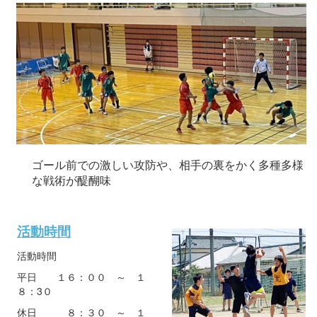
ゴール前での激しい攻防や、相手の裏をかく多種多様
な戦術が醍醐味
活動時間
活動時間
平日 １６：００ ～ １
８：3０
休日 ８：３０ ～ １