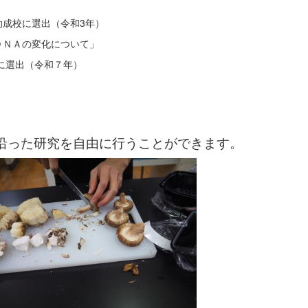
成校に選出（令和3年）
ＮＡの変化について」
に選出（令和７年）
」
沿った研究を自由に行うことができます。