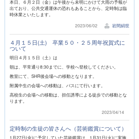
本日、６月２日（金）は午後から未明にかけて大雨の予報が
出ており、公共交通運休の恐れもあることから、定時制は臨
時休業といたします。
2023/06/02
岩間絹世
４月１５日(土) 卒業５０・２５周年祝賀式に
ついて
明日４月１５日（土）は
朝は、平常通り8:30までに、学校へ登校してください。
教室にて、SHR後会場への移動となります。
附属中生の会場への移動は、バスにて行います。
高校生の会場への移動は、担任誘導による徒歩での移動とな
ります。
2023/04/14
定時制の生徒の皆さんへ（芸術鑑賞について）
1月27日(金)に予定していた芸術鑑賞は、1月31日(火)に実施