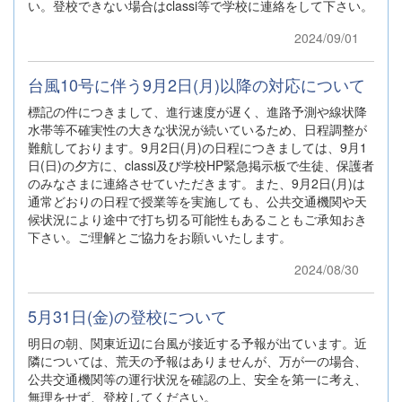
い。登校できない場合はclassi等で学校に連絡をして下さい。
2024/09/01
台風10号に伴う9月2日(月)以降の対応について
標記の件につきまして、進行速度が遅く、進路予測や線状降
水帯等不確実性の大きな状況が続いているため、日程調整が
難航しております。9月2日(月)の日程につきましては、9月1
日(日)の夕方に、classi及び学校HP緊急掲示板で生徒、保護者
のみなさまに連絡させていただきます。また、9月2日(月)は
通常どおりの日程で授業等を実施しても、公共交通機関や天
候状況により途中で打ち切る可能性もあることもご承知おき
下さい。ご理解とご協力をお願いいたします。
2024/08/30
5月31日(金)の登校について
明日の朝、関東近辺に台風が接近する予報が出ています。近
隣については、荒天の予報はありませんが、万が一の場合、
公共交通機関等の運行状況を確認の上、安全を第一に考え、
無理をせず、登校してください。