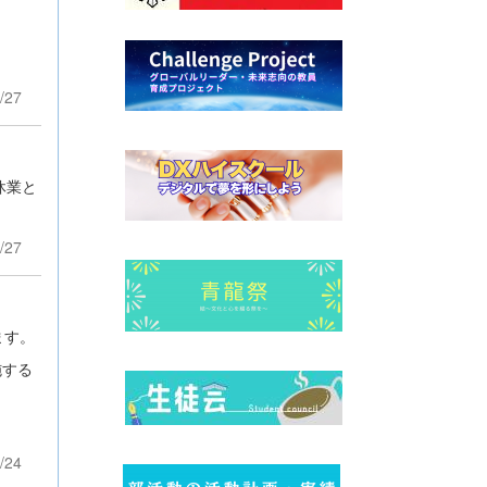
/27
休業と
/27
ます。
施する
/24