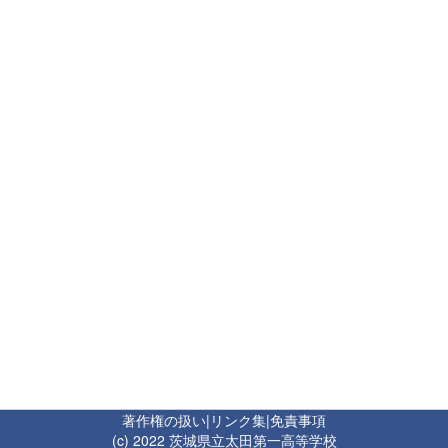
著作権の扱い
|
リンク集
|
免責事項
(c) 2022 茨城県立太田第一高等学校