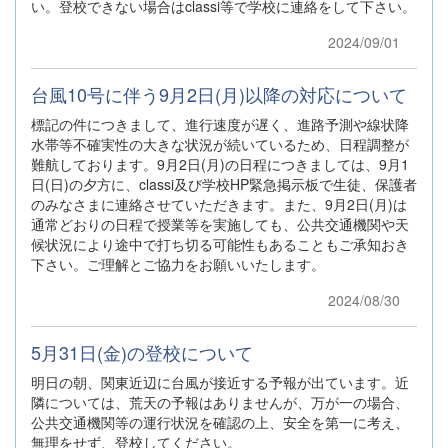
い。登校できない場合はclassi等で学校に連絡をして下さい。
2024/09/01
台風10号に伴う9月2日(月)以降の対応について
標記の件につきまして、進行速度が遅く、進路予測や線状降
水帯等不確実性の大きな状況が続いているため、日程調整が
難航しております。9月2日(月)の日程につきましては、9月1
日(日)の夕方に、classi及び学校HP緊急掲示板で生徒、保護者
のみなさまに連絡させていただきます。また、9月2日(月)は
通常どおりの日程で授業等を実施しても、公共交通機関や天
候状況により途中で打ち切る可能性もあることもご承知おき
下さい。ご理解とご協力をお願いいたします。
2024/08/30
5月31日(金)の登校について
明日の朝、関東近辺に台風が接近する予報が出ています。近
隣については、荒天の予報はありませんが、万が一の場合、
公共交通機関等の運行状況を確認の上、安全を第一に考え、
無理をせず、登校してください。