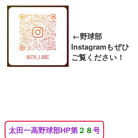
←野球部
Instagramもぜひ
ご覧ください！
太田一高野球部HP第
２８
号