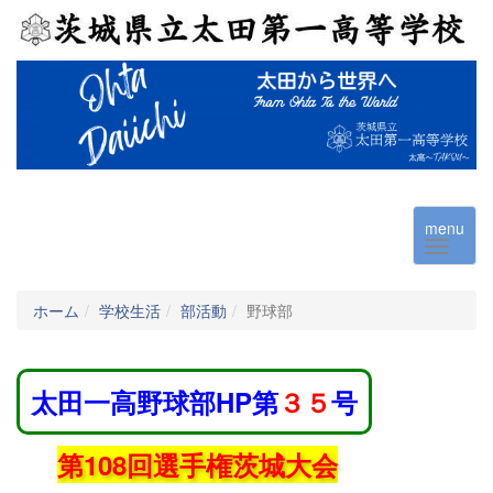
menu
ホーム
学校生活
部活動
野球部
太田一高野球部HP第
３５
号
第108回選手権茨城大会