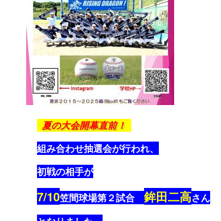
夏の大会開幕直前！
組み合わせ抽選会が行われ、
初戦の相手が
7/10
鉾田二高
笠間球場第２試合
さん