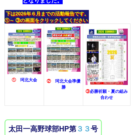
となりました。
下は2026年６月までの活動報告です。
①～ ③の画面をクリックしてください
①
珂北大会
②
珂北大会準優
勝
③
必勝祈願・夏の組み
合わせ
太田一高野球部HP第
３３
号