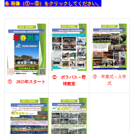
各 画像（①～⑤）をクリックしてください。
③ 卒業式～入学
② ボラバス～野
① 2025年スタート
式
球教室