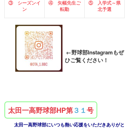
③ シーズンイ
④ 矢幅先生ご
⑤ 入学式～県
ン
転勤
北予選
←野球部Instagramもぜ
ひご覧ください！
太田一高野球部HP第
３１
号
太田一高野球部にいつも熱い応援をいただきありがと