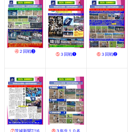
④
２回戦❸
⑤
３回戦❶
⑥
３回戦❷
⑦
茨
城新聞7/16
⑧
３年生１０名