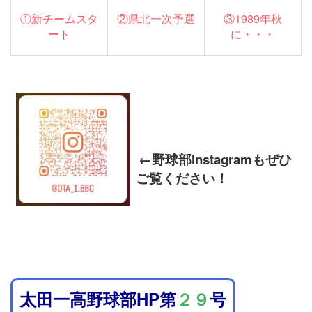
①新チームスタ
②県北一次予選
③1989年秋
ート
に・・・
←野球部Instagramもぜひ
ご覧ください！
太田一高野球部HP第
２９
号