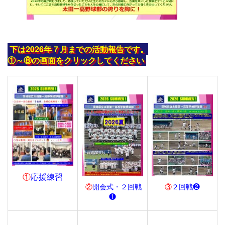
下は2026年７月までの活動報告です。
①～⑧の画面をクリックしてください
①
応援練習
②
開会式・２回戦
③
２回戦❷
❶